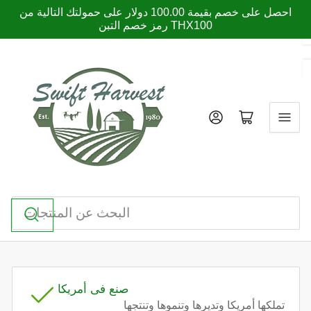
انتقل
احصل على خصم بقيمة 100.00 دولار على حمولتك التالية من
إلى
رمز خصم التبن THX100
المحتوى
فتح عربة صغيرة
تسجيل الدخول
البحث
عن
المنتجات
صنع فى أمريكا
تملكها أمريكا وتديرها وتنموها وتنتجها