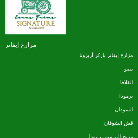
مزارع إيفانز
مزارع إيفانز باركر أريزونا
ينمو
الفلافا
برمودا
السودان
قش الشوفان
مزيج البرسيم برمودا