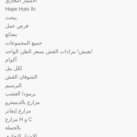
الامتياز التجاري
Hope Huts llc
يبحث
فرص عمل
بضائع
جميع المجموعات
يعيش! مزادات القش بسعر الطن الواحد!
أكوام
لكل بيل
الشوفان القش
البرسيم
برمودا العشب
مزارع بالدينيجرو
مزارع إيفانز
مزارع H و C
بالجملة
الامتياز التجاري