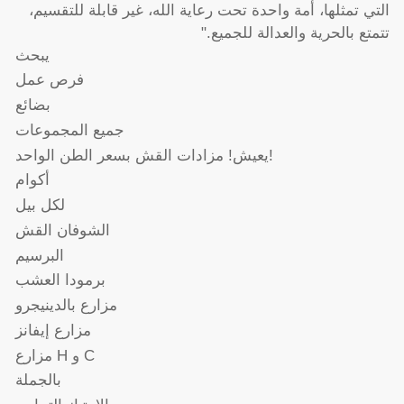
التي تمثلها، أمة واحدة تحت رعاية الله، غير قابلة للتقسيم،
تتمتع بالحرية والعدالة للجميع."
يبحث
فرص عمل
بضائع
جميع المجموعات
يعيش! مزادات القش بسعر الطن الواحد!
أكوام
لكل بيل
الشوفان القش
البرسيم
برمودا العشب
مزارع بالدينيجرو
مزارع إيفانز
مزارع H و C
بالجملة