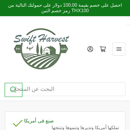
انتقل
احصل على خصم بقيمة 100.00 دولار على حمولتك التالية من
إلى
رمز خصم التبن THX100
المحتوى
فتح عربة صغيرة
تسجيل الدخول
البحث
عن
المنتجات
صنع فى أمريكا
تملكها أمريكا وتديرها وتنموها وتنتجها