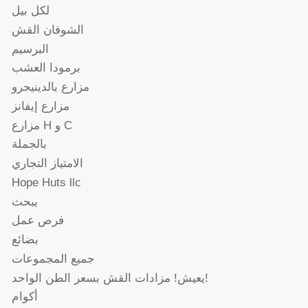
لكل بيل
الشوفان القش
البرسيم
برمودا العشب
مزارع بالدينيجرو
مزارع إيفانز
مزارع H و C
بالجملة
الامتياز التجاري
Hope Huts llc
يبحث
فرص عمل
بضائع
جميع المجموعات
يعيش! مزادات القش بسعر الطن الواحد!
أكوام