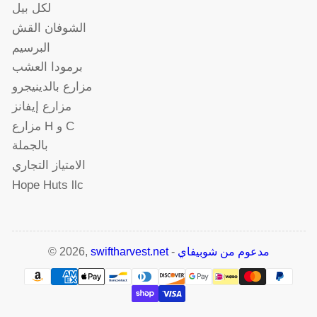
لكل بيل
الشوفان القش
البرسيم
برمودا العشب
مزارع بالدينيجرو
مزارع إيفانز
مزارع H و C
بالجملة
الامتياز التجاري
Hope Huts llc
مدعوم من شوبيفاي
-
swiftharvest.net
© 2026,
طرق
الدفع